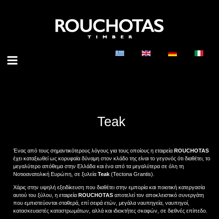
Teak
Ένας από τους σημαντικότερους λόγους για τους οποίους η εταιρεία
ROUCHOTAS
έχει καταξιωθεί ως κορυφαία δύναμη στον κλάδο της είναι το γεγονός ότι διαθέτει, το
μεγαλύτερο απόθεμα στην Ελλάδα και ένα από τα μεγαλύτερα σε όλη τη
Νοτιοανατολική Ευρώπη, σε ξυλεία
Teak
(Tectona Grantis).
Χάρις στην υψηλή εξειδίκευση που διαθέτει στην εμπορία και ποιοτική κατεργασία
αυτού του ξύλου, η εταιρεία
ROUCHOTAS
αποτελεί τον αποκλειστικό συνεργάτη
που εμπιστεύονται σταθερά, επί σειρά ετών, μεγάλα ναυπηγεία, ναυπηγοί,
κατασκευαστές καταστρωμάτων, αλλά και ιδιοκτήτες σκαφών, σε διεθνές επίπεδο.