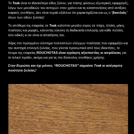
Το
Teak
είναι το ιδανικότερο είδος ξύλου, για πάσης φύσεως εξωτερικές εφαρμογές,
λόγω των μοναδικών του αντοχών στον χρόνο και τις καταπονήσεις από αντίξοες
καιρικές συνθήκες. Δεν είναι τυχαίο εξάλλου ότι χαρακτηρίζεται και ως ο ‘‘
βασιλιάς
’’
όλων των ειδών ξυλείας!
Το απόθεμα της εταιρείας σε
Teak
καλύπτει μεγάλο εύρος σε πάχη, πλάτη, μήκη,
ποιότητες και μορφές, κάνοντας εύκολη τη διαδικασία επιλογής για κάθε πελάτη,
όσο ειδικές κι αν είναι οι απαιτήσεις του.
Χάρις στο προηγμένο σύστημα πολλαπλών ελέγχων ποιότητας που εφαρμόζει και
την αυστηρή επιλογή ξυλείας, που γίνεται προσωπικά από τους ιδιοκτήτες, το
όνομα της εταιρείας
ROUCHOTAS είναι εγγύηση αξιοπιστίας κι ασφάλειας
για
το τελικό προϊόν, ακόμη και για τις πιο δύσκολες συνθήκες χρήσης.
Στην Ευρώπη και όχι μόνον, ‘‘ROUCHOTAS’’ σημαίνει Teak κι ασύγκριτη
ποιότητα ξυλείας!