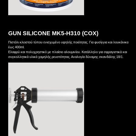
GUN SILICONE MK5-H310 (COX)
Πιστόλι κλειστού τύπου ενισχυμένο υψηλής ποιότητας. Για φυσίγγια και λουκάνικα
έως 400ml.
Ελαφρύ και πολυχρηστικό με πλαίσιο αλουμινίου. Κατάλληλο για σφραγιστικά και
συγκολλητικά υλικά χαμηλής ρευστότητας. Αναλογία δύναμης σκανδάλης 18/1.