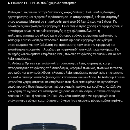
▶ Emicode EC 1 PLUS πολύ χαμηλές εκπομπές
Χαλαζιακό, ακρυλικό αστάρι διασποράς χωρίς διαλύτες. Πολύ καλές ιδιότητες
εργασιμότητας και εξαιρετική πρόσφυση σε μη απορροφητικά, λεία και συμπαγή
υποστρώματα. Μπορεί να επικαλυφθεί μετά από 30 λεπτά έως και 3 ώρες. Για
εσωτερικές και εξωτερικές εφαρμογές. Είναι έτοιμο προς χρήση και εφαρμόζεται με
κοντότριχο ρολό. Η ευκολία εφαρμογής, η χαμηλή κατανάλωση, η
πολυχρηστικότητα του υλικού και ο σύντομος χρόνος ωρίμανσης καθιστούν το
Ardagrip Xpress ιδιαίτερα αποδοτικό. Κατάλληλο για εφαρμογές σε κρίσιμα
υποστρώματα, για την βελτίωση της πρόσφυσης πριν από την εφαρμογή και
τοποθέτηση κεραμικών πλακιδίων με τσιμεντοειδή συγκολλητικά κονιάματα. Για
σκληρές και εύκαμπτες επιφάνειες PVC, παλαιές επιφάνειες πλακιδίων και άλλες
λείες επιφάνειες.
Το Ardagrip Xpress έχει πολύ καλή πρόσφυση σε λείες, συμπαγείς και μη
απορροφητικές επιφάνειες από σκυρόδεμα, κεραμικά πλακίδια, πλακίδια terrazzo,
φυσικούς και τεχνητούς λίθους, ελαφρώς λείες επιφάνειες ασφαλτικής επίστρωσης
και παλιά σταθερά δάπεδα (εκτός από καουτσούκ και λινέλαιο). Το Ardagrip Xpress
μπορεί να χρησιμοποιηθεί σε επιφάνειες που είναι εκτεθειμένες σε υγρασία για
μικρά χρονικά διαστήματα όπως: χώροι υγιεινής, μπάνια και κουζίνες. Κατάλληλο
για χρήση σε υγρούς και υπαίθριους χώρους σε συνδυασμό με στεγανοποιητικά
Ardatec 1K Flex, ή Ardatec 2K Flex. Δεν είναι κατάλληλο για εφαρμογές που
υπόκεινται σε μόνιμη καταπόνηση από νερό ή σε περιοχές μόνιμα εμβαπτισμένες.