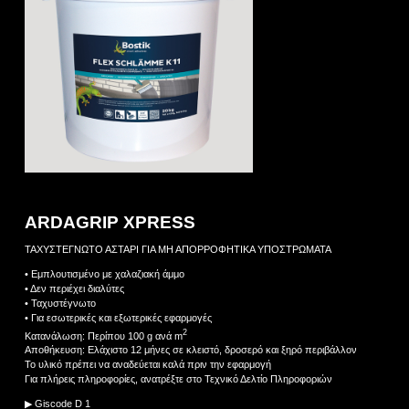
ARDAGRIP XPRESS
ΤΑΧΥΣΤΕΓΝΩΤΟ ΑΣΤΑΡΙ ΓΙΑ ΜΗ ΑΠΟΡΡΟΦΗΤΙΚΑ ΥΠΟΣΤΡΩΜΑΤΑ
• Εμπλουτισμένο με χαλαζιακή άμμο
• Δεν περιέχει διαλύτες
• Ταχυστέγνωτο
• Για εσωτερικές και εξωτερικές εφαρμογές
2
Κατανάλωση: Περίπου 100 g ανά m
Αποθήκευση: Ελάχιστο 12 μήνες σε κλειστό, δροσερό και ξηρό περιβάλλον
Το υλικό πρέπει να αναδεύεται καλά πριν την εφαρμογή
Για πλήρεις πληροφορίες, ανατρέξτε στο Τεχνικό Δελτίο Πληροφοριών
▶ Giscode D 1