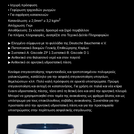
• Ισχυρή πρόσφυση
• Γεφύρωση τριχοειδών ρωγμών
• Για σφράγιση κατασκευών
2
Κατανάλωση: ≥ 2,0mm^ ≥ 3,2 kg/m
Απόχρωση: Γκρι
Αποθήκευση: Σε κλειστό, δροσερό και ξηρό περιβάλλον
Για πλήρεις πληροφορίες, ανατρέξτε στο Τεχνικό Δελτίο Πληροφοριών
▶ Ελεγμένο σύμφωνα με το φυλλάδιο της Deutsche Bauchemie e.V.
▶ Πιστοποιητικό δοκιμών Γενικής Επιθεώρησης Κτιρίων
▶ Συστατικό A: Giscode ZP 1 Συστατικό B: Giscode D 1
▶ Ανθεκτικό στο θαλασσινό νερό και στον παγετό
▶ Ανθεκτικό σε αρνητική υδροστατική πίεση
Κονίαμα στεγανοποίησης τσιμεντοειδούς και τροποποιημένου πολυμερούς
γαλακτώματος, κατάλληλο για την ασφαλή στεγανοποίηση υπογείων,
θεμελιώσεων κλπ. Πολύ καλή πρόσφυση σε ορυκτά υποστρώματα. Πρώιμη
στεγανοποίηση και αντοχή σε καταπονήσεις. Για χρήση σε παλιά και νέα κτίρια
έναντι υδροστατικής πίεσης, τόσο από τη θετική όσο και από την αρνητική πλευρά.
Μπορεί να χρησιμοποιηθεί στον τομέα της ανακαίνισης ως φράγμα άλατος και ως
υπόστρωμα για τους επακόλουθους σοβάδες ανακαίνισης. Συνιστάται για την
προστασία από την αρνητική υδροστατική πίεση και για την προετοιμασία
υποστρώματος στην περίπτωση ασφαλτικής στεγάνωσης.